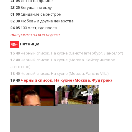
21:05
Детка на драйве
23:25
Бегущaя пo льду
01:00
Свидание с монстром
02:30
Любовь и другие лекарства
04:05
100 мест, где поесть
программа на всю неделю
Пятница!
16:40
Черный список. На кухне (Санкт-Петербург. Ланселот)
17:40
Черный список. На кухне (Москва. Кейтеринговое
агентство)
18:40
Черный список. На кухне (Москва. Pancho Villa)
19:40
Черный список. На кухне (Москва. Фудтрак)