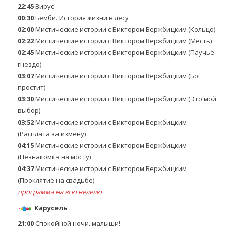
22:45
Вирус
00:30
Бемби. Иcтория жизни в лeсу
02:00
Мистические истории с Виктором Вержбицким (Кольцо)
02:22
Мистические истории с Виктором Вержбицким (Месть)
02:45
Мистические истории с Виктором Вержбицким (Паучье
гнездо)
03:07
Мистические истории с Виктором Вержбицким (Бог
простит)
03:30
Мистические истории с Виктором Вержбицким (Это мой
выбор)
03:52
Мистические истории с Виктором Вержбицким
(Расплата за измену)
04:15
Мистические истории с Виктором Вержбицким
(Незнакомка на мосту)
04:37
Мистические истории с Виктором Вержбицким
(Проклятие на свадьбе)
программа на всю неделю
Карусель
21:00
Спокойной ночи, малыши!