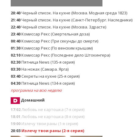
20:40
Черный список. На кухне (Москва. Модная среда 1823)
21:40
Черный список. На кухне (Санкт-Петербург. Наследники)
22:40
Черный список. На кухне (Москва. Здрасте)
23:40
Комиссар Рекс (Смертельная доза)
00:40
Комиссар Рекс (Три секунды до смерти)
01:30
Комиссар Рекс (По венским крышам)
02:10
Комиссар Рекс (Последнее дело Штокингера)
02:30
Пятница News (135-я серия)
03:30
На ножах (Самара. Ярга)
03:40
Секреты на кухне (25-я серия)
04:30
Пятница News (134-я серия)
программа на всю неделю
Домашний
17:02
Любовь не картошка (7-я серия)
18:01
Любовь не картошка (8-я серия)
19:00
Излечу твои раны (1-я серия)
20:03
Излечу твои раны (2-я серия)