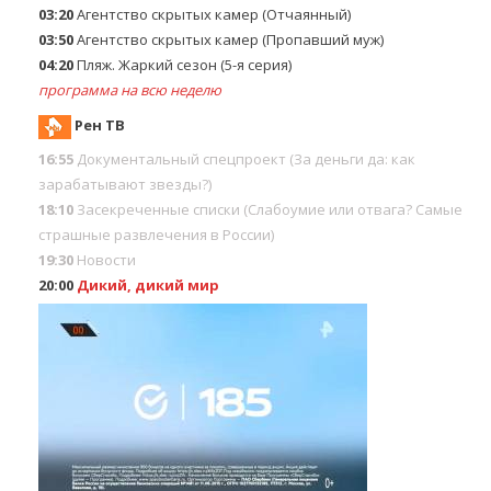
03:20
Агентство скрытых камер (Отчаянный)
03:50
Агентство скрытых камер (Пропавший муж)
04:20
Пляж. Жаркий сезон (5-я серия)
программа на всю неделю
Рен ТВ
16:55
Документальный спецпроект (За деньги да: как
зарабатывают звезды?)
18:10
Заcекрeченные списки (Слабоумие или отвага? Самые
страшные развлечения в России)
19:30
Новости
20:00
Дикий, дикий мир