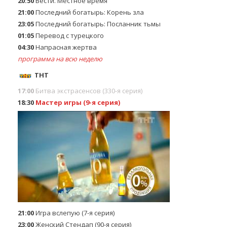
20:50
Вести. Местное время
21:00
Последний богатырь: Корень зла
23:05
Последний богатырь: Посланник тьмы
01:05
Перевод с турецкого
04:30
Напрасная жертва
программа на всю неделю
ТНТ
17:00
Битва экстраceнсов (330-я серия)
18:30
Мастер игры (9-я серия)
21:00
Игра вслепую (7-я серия)
23:00
Женский Стендап (90-я серия)