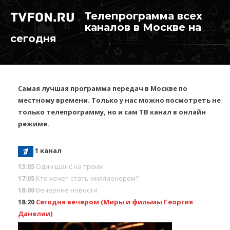
Телепрограмма всех
каналов в Москве на
сегодня
Самая лучшая программа передач в Москве по
местному времени. Только у нас можно посмотреть не
только телепрограмму, но и сам ТВ канал в онлайн
режиме.
1 канал
13:05
Один шанс на троих
17:05
Кто хочет стать миллионером?
18:00
Вечерние новости
18:20
Сегодня вечером (Миры и фильмы Георгия
Данелии)