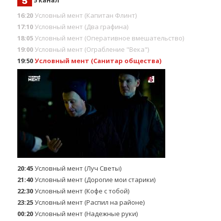
5 канал
16:20
Условный мент (Капитан Флинт)
17:10
Условный мент (Два графина)
18:05
Условный мент (Оперативное вмешательство)
19:00
Условный мент (Ограбление "Века")
19:50
Условный мент (Санитар общества)
20:45
Условный мент (Луч Светы)
21:40
Условный мент (Дорогие мои старики)
22:30
Условный мент (Кофе с тобой)
23:25
Условный мент (Распил на районе)
00:20
Условный мент (Надежные руки)