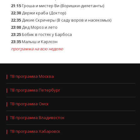
21:15
Гроша и мистер Ви (Воришки-дилетанты)
22:30
Держи краба (Доктор)
22:35
Дикие Скричеры (В саду воров и насекомых)
23:00
Дед Мороз и лето
23:25
Бобик в гостях у Барбоса
23:35
Малыш и Карлсон
программа на всю неделю
ТВ программа Москва
ТВ программа Петербург
ТВ программа Омск
ТВ программа Владивосток
ТВ программа Хабаровск