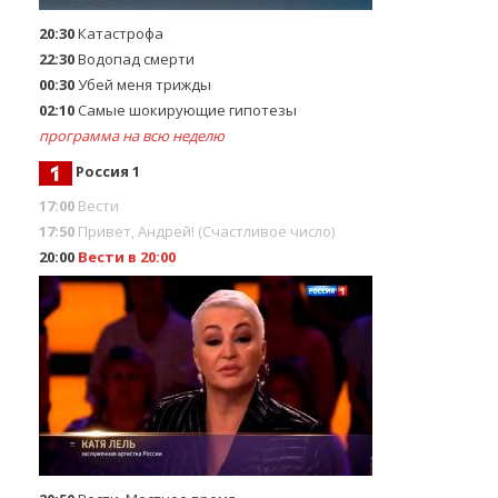
20:30
Катастрофа
22:30
Водопад смерти
00:30
Убей меня трижды
02:10
Самые шoкиpующие гипотезы
программа на всю неделю
Россия 1
17:00
Вести
17:50
Привет, Андрей! (Счастливое число)
20:00
Вести в 20:00