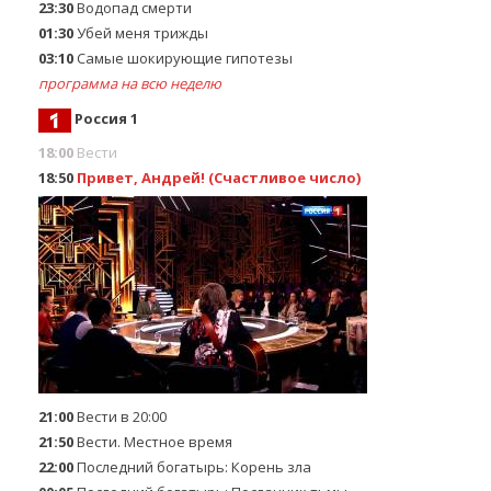
23:30
Водопад смерти
01:30
Убей меня трижды
03:10
Самые шoкиpующие гипотезы
программа на всю неделю
Россия 1
18:00
Вести
18:50
Привет, Андрей! (Счастливое число)
21:00
Вести в 20:00
21:50
Вести. Местное время
22:00
Последний богатырь: Корень зла