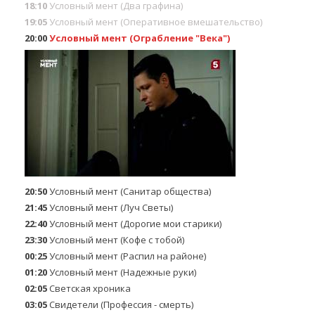
18:10
Условный мент (Два графина)
19:05
Условный мент (Оперативное вмешательство)
20:00
Условный мент (Ограбление "Века")
20:50
Условный мент (Санитар общества)
21:45
Условный мент (Луч Светы)
22:40
Условный мент (Дорогие мои старики)
23:30
Условный мент (Кофе с тобой)
00:25
Условный мент (Распил на районе)
01:20
Условный мент (Надежные руки)
02:05
Светская хроника
03:05
Свидетели (Профессия - смерть)