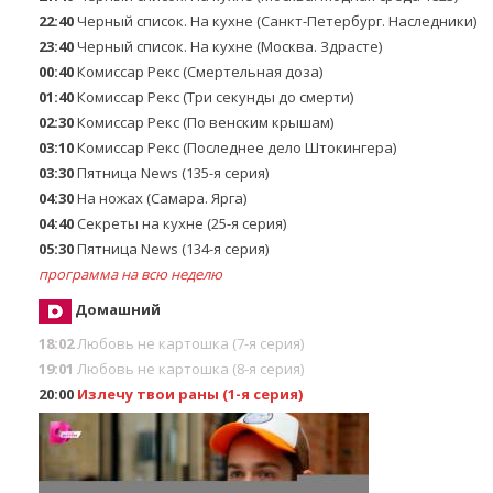
22:40
Черный список. На кухне (Санкт-Петербург. Наследники)
23:40
Черный список. На кухне (Москва. Здрасте)
00:40
Комиссар Рекс (Смертельная доза)
01:40
Комиссар Рекс (Три секунды до смерти)
02:30
Комиссар Рекс (По венским крышам)
03:10
Комиссар Рекс (Последнее дело Штокингера)
03:30
Пятница News (135-я серия)
04:30
На ножах (Самара. Ярга)
04:40
Секреты на кухне (25-я серия)
05:30
Пятница News (134-я серия)
программа на всю неделю
Домашний
18:02
Любовь не картошка (7-я серия)
19:01
Любовь не картошка (8-я серия)
20:00
Излечу твои раны (1-я серия)