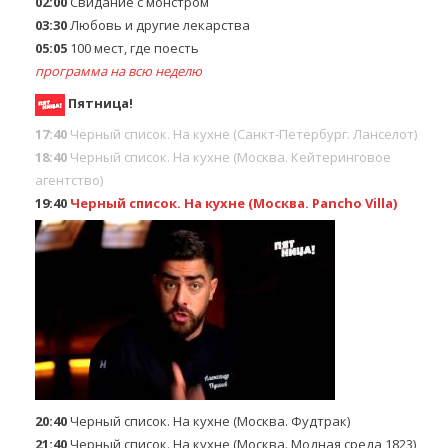
02:00
Свидание с монстром
03:30
Любовь и другие лекарства
05:05
100 мест, где поесть
программа на всю неделю
Пятница!
17:40
Черный список. На кухне (Санкт-Петербург. Ланселот)
18:40
Черный список. На кухне (Москва. Кейтеринговое
агентство)
19:40
Черный список. На кухне (Москва. Pancho Villa)
20:40
Черный список. На кухне (Москва. Фудтрак)
21:40
Черный список. На кухне (Москва. Модная среда 1823)