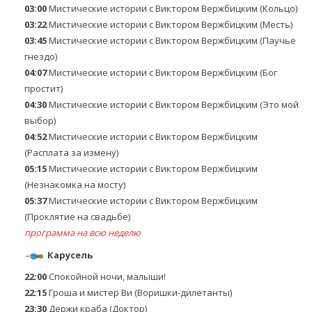
03:00
Мистические истории с Виктором Вержбицким (Кольцо)
03:22
Мистические истории с Виктором Вержбицким (Месть)
03:45
Мистические истории с Виктором Вержбицким (Паучье
гнездо)
04:07
Мистические истории с Виктором Вержбицким (Бог
простит)
04:30
Мистические истории с Виктором Вержбицким (Это мой
выбор)
04:52
Мистические истории с Виктором Вержбицким
(Расплата за измену)
05:15
Мистические истории с Виктором Вержбицким
(Незнакомка на мосту)
05:37
Мистические истории с Виктором Вержбицким
(Проклятие на свадьбе)
программа на всю неделю
Карусель
22:00
Спокойной ночи, малыши!
22:15
Гроша и мистер Ви (Воришки-дилетанты)
23:30
Держи краба (Доктор)