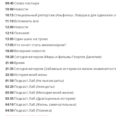
09:45
Слово пастыря
10:00
Новости
10:15
Специальный репортаж (Альфонсы. Ловушка для одиноких с
11:10
Вспомнить все
12:00
Новости
12:15
Поехали!
13:05
Один шанс на троих
17:05
Кто хочет стать миллионером?
18:00
Вечерние новости
18:20
Сегодня вечером (Миры и фильмы Георгия Данелии)
21:00
Время
21:35
Сегодня вечером (Забавные истории из жизни знаменитост
23:30
История моей жены
01:50
Подкаст.Лаб (Не лыком шиты)
02:25
Подкаст.Лаб (Анекдоты)
03:00
Подкаст.Лаб (Мелодии моей жизни)
03:35
Подкаст.Лаб (Драгоценные истории)
04:10
Подкаст.Лаб (Жизнь замечательных)
04:50
Подкаст.Лаб (Психика)