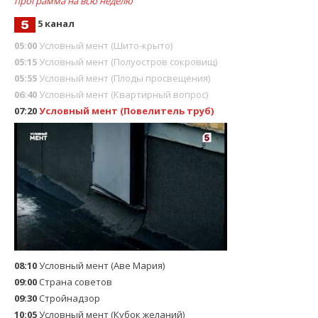
программа на всю неделю
5 канал
05:00
Условный мент (Шито-крыто)
05:15
Условный мент (Полуостров сокровищ)
05:55
Условный мент (Плоды просвещения)
06:40
Условный мент (Квартирный вопрос)
07:20
Условный мент (Повелитель труб)
08:10
Условный мент (Аве Мария)
09:00
Страна советов
09:30
Стройнадзор
10:05
Условный мент (Кубок желаний)