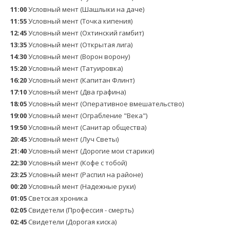
11:00
Условный мент (Шашлыки на даче)
11:55
Условный мент (Точка кипения)
12:45
Условный мент (Охтинский гамбит)
13:35
Условный мент (Открытая лига)
14:30
Условный мент (Ворон ворону)
15:20
Условный мент (Татуировка)
16:20
Условный мент (Капитан Флинт)
17:10
Условный мент (Два графина)
18:05
Условный мент (Оперативное вмешательство)
19:00
Условный мент (Ограбление "Века")
19:50
Условный мент (Санитар общества)
20:45
Условный мент (Луч Светы)
21:40
Условный мент (Дорогие мои старики)
22:30
Условный мент (Кофе с тобой)
23:25
Условный мент (Распил на районе)
00:20
Условный мент (Надежные руки)
01:05
Светская хроника
02:05
Свидетели (Профессия - смерть)
02:45
Свидетели (Дорогая киска)