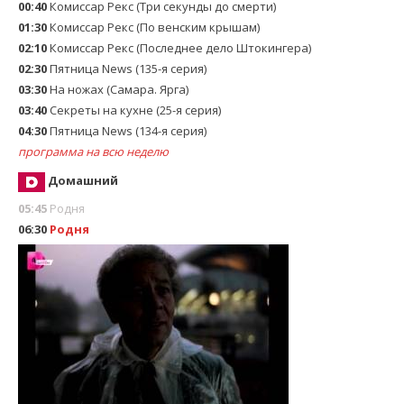
00:40
Комиссар Рекс (Три секунды до смерти)
01:30
Комиссар Рекс (По венским крышам)
02:10
Комиссар Рекс (Последнее дело Штокингера)
02:30
Пятница News (135-я серия)
03:30
На ножах (Самара. Ярга)
03:40
Секреты на кухне (25-я серия)
04:30
Пятница News (134-я серия)
программа на всю неделю
Домашний
05:45
Родня
06:30
Родня