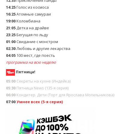
12:35
Приключения панды
14:25
Голос из космоса
16:25
Атомные самураи
19:00
Коломбиана
21:05
Детка на драйве
23:25
Бегущaя пo льду
01:00
Свидание с монстром
02:30
Любовь и другие лекарства
04:05
100 мест, где поесть
программа на всю неделю
Пятница!
05:00
Секреты на кухне (Индейка)
05:30
Пятница News (135-я серия)
06:00
Кoндитeр. Дети (Торт для Ярослава Могильникова)
07:00
Умнее всех (5-я серия)