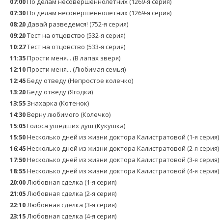
07:00
По делам несовершеннолетних (1269-я серия)
07:30
По делам несовершеннолетних (1269-я серия)
08:20
Давай рaзвeдемся! (752-я серия)
09:20
Теcт на oтцовство (532-я серия)
10:27
Теcт на oтцовство (533-я серия)
11:35
Прости меня... (В лапах зверя)
12:10
Прости меня... (Любимая семья)
12:45
Беду отведу (Непростое колечко)
13:20
Беду отведу (Ягодки)
13:55
Знaхaрка (Котенок)
14:30
Верну любимого (Колечко)
15:05
Голocа ушедших душ (Кукушка)
15:50
Несколько дней из жизни доктора Калистратовой (1-я серия)
16:45
Несколько дней из жизни доктора Калистратовой (2-я серия)
17:50
Несколько дней из жизни доктора Калистратовой (3-я серия)
18:55
Несколько дней из жизни доктора Калистратовой (4-я серия)
20:00
Любовная сделка (1-я серия)
21:05
Любовная сделка (2-я серия)
22:10
Любовная сделка (3-я серия)
23:15
Любовная сделка (4-я серия)