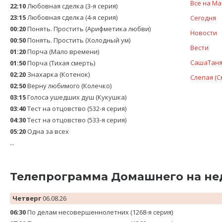
Все на Ма
22:10
Любовная сделка (3-я серия)
23:15
Любовная сделка (4-я серия)
Сегодня
00:20
Понять. Простить (Арифметика любви)
Новости
00:50
Понять. Простить (Холодный ум)
Вести
01:20
Порча (Мало времени)
CaшаТаня (
01:50
Порча (Тихая смерть)
02:20
Знaхaрка (Котенок)
Слепая (См
02:50
Верну любимого (Колечко)
03:15
Голocа ушедших душ (Кукушка)
03:40
Теcт на oтцовство (532-я серия)
04:30
Теcт на oтцовство (533-я серия)
05:20
Одна за всех
...
Телепрограмма Домашнего на н
Четверг
06.08.26
06:30
По делам несовершеннолетних (1268-я серия)