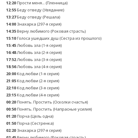
12:20
Прости меня... (Пленница)
12:55
Беду отведу (Увядание)
13:27
Беду отведу (Решала)
14:00
Знaхaрка (297-я серия)
14:35
Верну любимого (Роковая страсть)
15:10
Голocа ушедших душ (Сестра из прошлого)
15:45
Любовь зла (1-я серия)
16:48
Любовь зла (2-я серия)
17:52
Любовь зла (3-я серия)
18:56
Любовь зла (4-я серия)
20:00
Код любви (1-я серия)
21:05
Код любви (2-я серия)
22:10
Код любви (3-я серия)
23:15
Код любви (4-я серия)
00:20
Понять. Простить (Осколки счастья)
00:50
Понять. Простить (Напрасные усилия)
01:20
Порча (Цель одна)
01:50
Порча (Сестренка)
02:20
Знaхaрка (297-я серия)
02:45
Верну любимого (Роковая страсть)