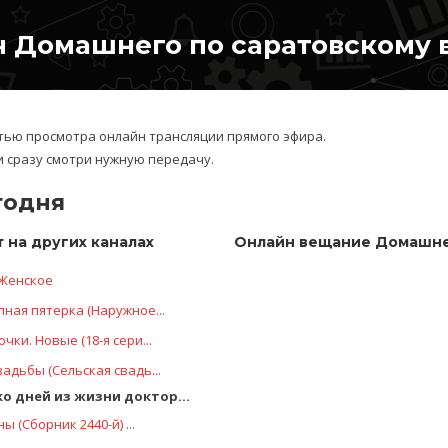
 Домашнего по саратовскому 
ью просмотра онлайн трансляции прямого эфира.
и сразу смотри нужную передачу.
годня
 на других каналах
Онлайн вещание Домашне
Женское
ная пятерка (Наружное...
чки. Новые (18-я сери...
адьбы (Сельская свадь...
о дней из жизни доктор...
ы (Сборник 2440-й) ...