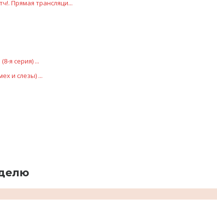
тч!. Прямая трансляци...
8-я серия) ...
ех и слезы) ...
еделю