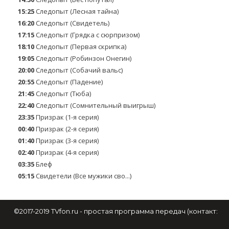
15:25
Следопыт (Лесная тайна)
16:20
Следопыт (Свидетель)
17:15
Следопыт (Грядка с сюрпризом)
18:10
Следопыт (Первая скрипка)
19:05
Следопыт (Робинзон Онегин)
20:00
Следопыт (Собачий вальс)
20:55
Следопыт (Падение)
21:45
Следопыт (Тюба)
22:40
Следопыт (Сомнительный выигрыш)
23:35
Призрак (1-я серия)
00:40
Призрак (2-я серия)
01:40
Призрак (3-я серия)
02:40
Призрак (4-я серия)
03:35
Блеф
05:15
Свидетели (Все мужики сво...)
©2017-2019 TVfon.ru - простая программа передач (контакт: