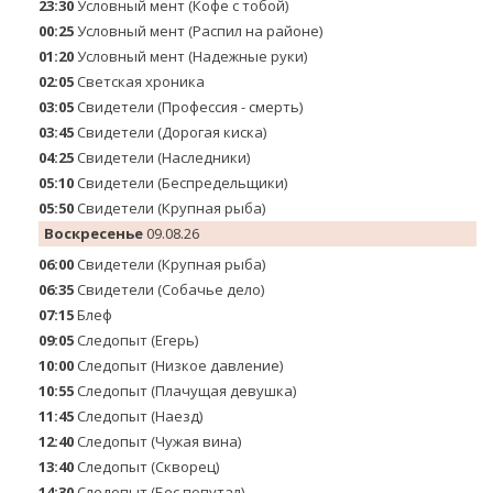
23:30
Условный мент (Кофе с тобой)
00:25
Условный мент (Распил на районе)
01:20
Условный мент (Надежные руки)
02:05
Светская хроника
03:05
Свидетели (Профессия - смерть)
03:45
Свидетели (Дорогая киска)
04:25
Свидетели (Наследники)
05:10
Свидетели (Беспредельщики)
05:50
Свидетели (Крупная рыба)
Воскресенье
09.08.26
06:00
Свидетели (Крупная рыба)
06:35
Свидетели (Собачье дело)
07:15
Блеф
09:05
Следопыт (Егерь)
10:00
Следопыт (Низкое давление)
10:55
Следопыт (Плачущая девушка)
11:45
Следопыт (Наезд)
12:40
Следопыт (Чужая вина)
13:40
Следопыт (Скворец)
14:30
Следопыт (Бес попутал)