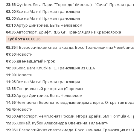
23:55
Футбол. Лига Пари. "Торпедо" (Москва) - "Сочи". Прямая тра
02:00
Все на Матч!. Прямая трансляция
02:00
Все на Матч!. Прямая трансляция
03:10
Артур Дмитриев. Быть Человеком
04:35
Автоспорт. Дрифт. RDS GP. Трансляция из Красноярска
Суббота
08.08.26
05:35
II Всероссийская спартакиада. Бокс. Трансляция из Челябинс
07:50
Новости
07:55
Двенадцатый игрок
10:00
Бокс. Bare Knuckle FC. Трансляция из США
11:00
Новости
11:05
Все на Матч!. Прямая трансляция
12:55
Специальный репортаж (Сюрпляс)
13:30
Артур Дмитриев. Быть Человеком
14:55
Чемпионат Европы по водным видам спорта. Открытая вода.
16:45
Новости
16:50
Автоспорт. Чемпионат России. Игора Драйв. SMP Formula 4. 
19:05
Хоккей. Кубок Александра Овечкина. Гала-матч
19:05
II Всероссийская спартакиада. Бокс. Финалы. Трансляция из 