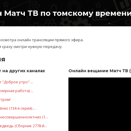
 Матч ТВ по томскому времен
росмотра онлайн трансляции прямого эфира.
и сразу смотри нужную передачу.
ня
 на других каналах
Онлайн вещание Матч ТВ 
 "Доброе утро" ...
лирная работа) ...
утром!
ws (134-я серия) ...
несовершеннолетних (1...
дведь (Сборник 2778-й...