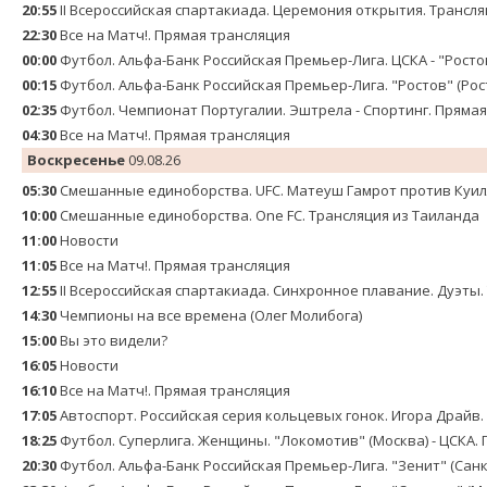
20:55
II Всероссийская спартакиада. Церемония открытия. Трансля
22:30
Все на Матч!. Прямая трансляция
00:00
Футбол. Альфа-Банк Российская Премьер-Лига. ЦСКА - "Росто
00:15
Футбол. Альфа-Банк Российская Премьер-Лига. "Ростов" (Рос
02:35
Футбол. Чемпионат Португалии. Эштрела - Спортинг. Прямая
04:30
Все на Матч!. Прямая трансляция
Воскресенье
09.08.26
05:30
Смешанные единоборства. UFC. Матеуш Гамрот против Куилл
10:00
Смешанные единоборства. One FC. Трансляция из Таиланда
11:00
Новости
11:05
Все на Матч!. Прямая трансляция
12:55
II Всероссийская спартакиада. Синхронное плавание. Дуэты.
14:30
Чемпионы на все времена (Олег Молибога)
15:00
Вы это видели?
16:05
Новости
16:10
Все на Матч!. Прямая трансляция
17:05
Автоспорт. Российская серия кольцевых гонок. Игора Драйв.
18:25
Футбол. Суперлига. Женщины. "Локомотив" (Москва) - ЦСКА.
20:30
Футбол. Альфа-Банк Российская Премьер-Лига. "Зенит" (Санк