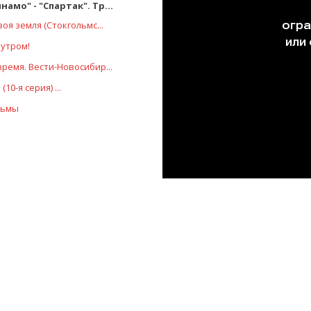
намо" - "Спартак". Тр...
воя земля (Стокгольмс...
 утром!
ремя. Вести-Новосибир...
10-я серия) ...
льмы