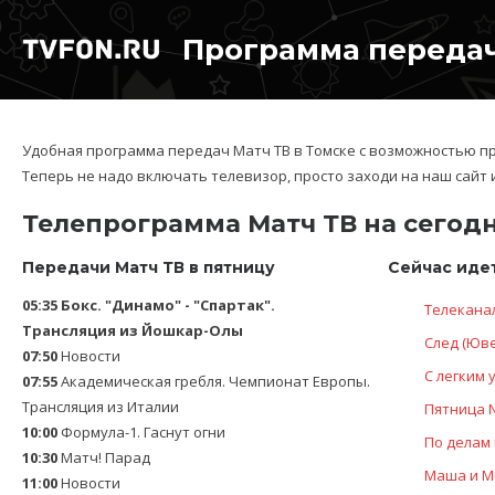
Программа передач
Удобная программа передач Матч ТВ в Томске с возможностью п
Теперь не надо включать телевизор, просто заходи на наш сайт 
Телепрограмма Матч ТВ на сегод
Передачи Матч ТВ в пятницу
Сейчас идет
05:35
Бокс. "Динамо" - "Спартак".
Телеканал
Трансляция из Йошкар-Олы
След (Юве
07:50
Новости
С легким 
07:55
Академическая гребля. Чемпионат Европы.
Трансляция из Италии
Пятница Ne
10:00
Формула-1. Гаснут огни
По делам 
10:30
Матч! Парад
Маша и Ме
11:00
Новости