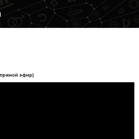
и
(прямой эфир)