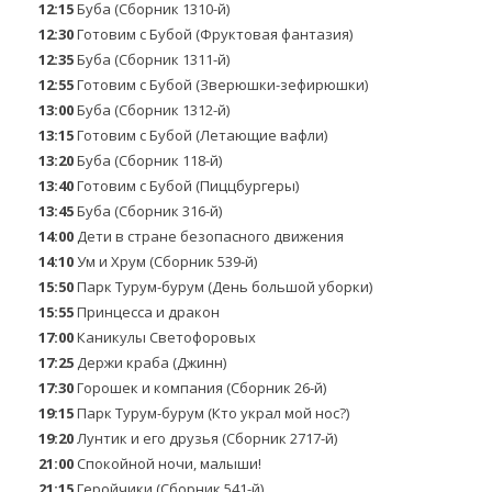
12:15
Буба (Сборник 1310-й)
12:30
Готовим с Бубой (Фруктовая фантазия)
12:35
Буба (Сборник 1311-й)
12:55
Готовим с Бубой (Зверюшки-зефирюшки)
13:00
Буба (Сборник 1312-й)
13:15
Готовим с Бубой (Летающие вафли)
13:20
Буба (Сборник 118-й)
13:40
Готовим с Бубой (Пиццбургеры)
13:45
Буба (Сборник 316-й)
14:00
Дети в стране безопасного движения
14:10
Ум и Хрум (Сборник 539-й)
15:50
Парк Турум-бурум (День большой уборки)
15:55
Принцесса и дракон
17:00
Каникулы Светофоровых
17:25
Держи краба (Джинн)
17:30
Горошек и компания (Сборник 26-й)
19:15
Парк Турум-бурум (Кто украл мой нос?)
19:20
Лунтик и его друзья (Сборник 2717-й)
21:00
Спокойной ночи, малыши!
21:15
Геройчики (Сборник 541-й)