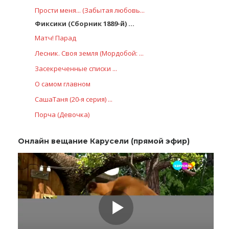
Прости меня... (Забытая любовь...
Фиксики (Сборник 1889-й) ...
Матч! Парад
Лесник. Своя земля (Мордобой: ...
Заcекрeченные списки ...
О самом главном
СашаТаня (20-я серия) ...
Порча (Девочка)
Онлайн вещание Карусели (прямой эфир)