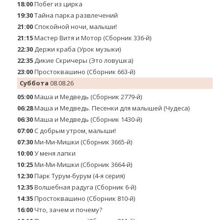
18:00
Побег из цирка
19:30
Тайна парка развлечений
21:00
Спокойной ночи, малыши!
21:15
Мастер Витя и Мотор (Сборник 336-й)
22:30
Держи краба (Урок музыки)
22:35
Дикие Скричеры (Это ловушка)
23:00
Простоквашино (Сборник 663-й)
Суббота
08.08.26
05:00
Маша и Медведь (Сборник 2779-й)
06:28
Маша и Медведь. Песенки для малышей (Чудеса)
06:30
Маша и Медведь (Сборник 1430-й)
07:00
С добрым утром, малыши!
07:30
Ми-Ми-Мишки (Сборник 3665-й)
10:00
У меня лапки
10:25
Ми-Ми-Мишки (Сборник 3664-й)
12:30
Парк Турум-бурум (4-я серия)
12:35
Волшебная радуга (Сборник 6-й)
14:35
Простоквашино (Сборник 810-й)
16:00
Что, зачем и почему?