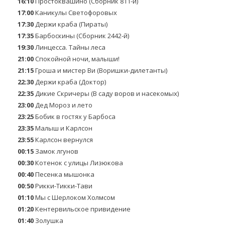
16:10
Простоквашино (Сборник 811-й)
17:00
Каникулы Светофоровых
17:30
Держи краба (Пираты)
17:35
Барбоскины (Сборник 2442-й)
19:30
Линцесса. Тайны леса
21:00
Спокойной ночи, малыши!
21:15
Гроша и мистер Ви (Воришки-дилетанты)
22:30
Держи краба (Доктор)
22:35
Дикие Скричеры (В саду воров и насекомых)
23:00
Дед Мороз и лето
23:25
Бобик в гостях у Барбоса
23:35
Малыш и Карлсон
23:55
Карлсон вернулся
00:15
Замок лгунов
00:30
Котенок с улицы Лизюкова
00:40
Песенка мышонка
00:50
Рикки-Тикки-Тави
01:10
Мы с Шерлоком Холмсом
01:20
Кентервильское привидение
01:40
Золушка