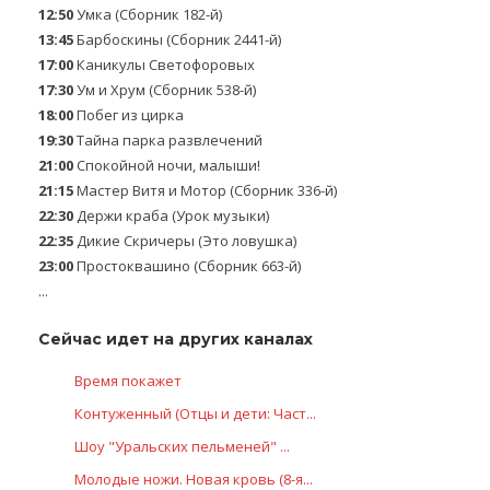
12:50
Умка (Сборник 182-й)
13:45
Барбоскины (Сборник 2441-й)
17:00
Каникулы Светофоровых
17:30
Ум и Хрум (Сборник 538-й)
18:00
Побег из цирка
19:30
Тайна парка развлечений
21:00
Спокойной ночи, малыши!
21:15
Мастер Витя и Мотор (Сборник 336-й)
22:30
Держи краба (Урок музыки)
22:35
Дикие Скричеры (Это ловушка)
23:00
Простоквашино (Сборник 663-й)
...
Сейчас идет на других каналах
Время покажет
Контуженный (Отцы и дети: Част...
Шоу "Уральских пельменей" ...
Молодые ножи. Новая кровь (8-я...