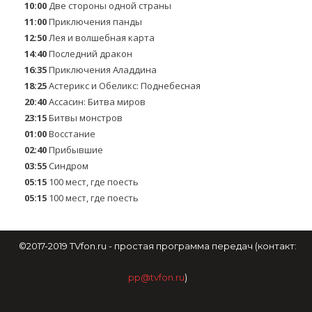
10:00
Две стороны одной страны
11:00
Приключения панды
12:50
Лея и волшебная карта
14:40
Последний дракон
16:35
Приключения Аладдина
18:25
Астерикс и Обеликс: Поднебесная
20:40
Ассасин: Битва миров
23:15
Битвы монстров
01:00
Восстание
02:40
Прибывшие
03:55
Синдром
05:15
100 мест, где поесть
05:15
100 мест, где поесть
©2017-2019 TVfon.ru - простая программа передач (контакт:
pp@tvfon.ru
)