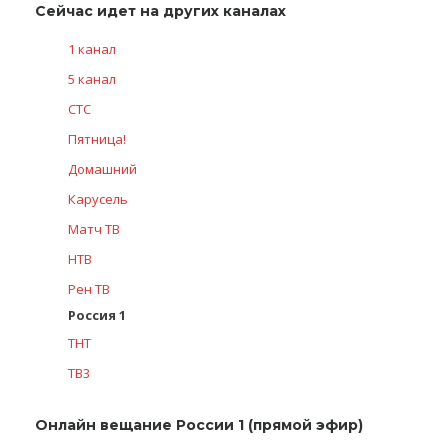
Сейчас идет на других каналах
1 канал
5 канал
СТС
Пятница!
Домашний
Карусель
Матч ТВ
НТВ
Рен ТВ
Россия 1
ТНТ
ТВ3
Онлайн вещание России 1 (прямой эфир)