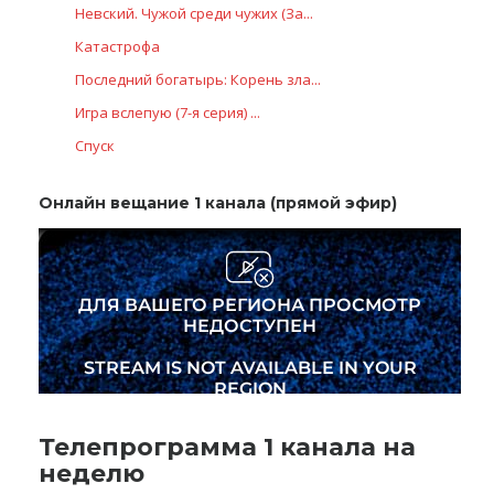
Невский. Чужой среди чужих (За...
Катастрофа
Последний богатырь: Корень зла...
Игра вслепую (7-я серия) ...
Спуск
Онлайн вещание 1 канала (прямой эфир)
Телепрограмма 1 канала на
неделю