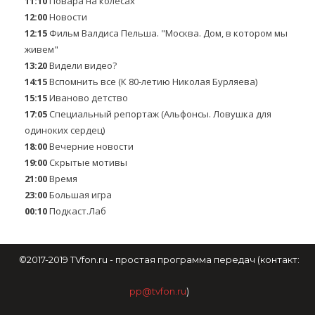
11:10
Повара на колесах
12:00
Новости
12:15
Фильм Валдиса Пельша. "Москва. Дом, в котором мы
живем"
13:20
Видели видео?
14:15
Вспомнить все (К 80-летию Николая Бурляева)
15:15
Иваново детство
17:05
Специальный репортаж (Альфонсы. Ловушка для
одиноких сердец)
18:00
Вечерние новости
19:00
Скрытые мотивы
21:00
Время
23:00
Большая игра
00:10
Подкаст.Лаб
©2017-2019 TVfon.ru - простая программа передач (контакт:
pp@tvfon.ru
)